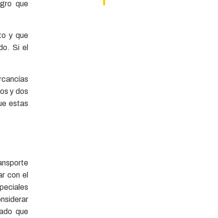
igro que
to y que
o. Si el
rcancías
dos y dos
que estas
ransporte
ar con el
peciales
onsiderar
uado que