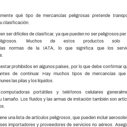
amente qué tipo de mercancías peligrosas pretende transpo
u clasificación.
 ser difíciles de clasificar, ya que pueden no ser peligrosos per
peligrosos. Muchos de estos productos solo 
 las normas de la IATA, lo que significa que los servi
os.
 estar prohibidos en algunos países, por lo que debe confirmar q
 antes de continuar. Hay muchos tipos de mercancías que
es las pilas y los líquidos.
computadoras portátiles y teléfonos celulares generalm
 tamaño. Los fluidos y las armas de imitación también son artí
os.
ne una lista de artículos peligrosos, que pueden incluir aerosol
aíses importadores y proveedores de servicios no aéreos. Aseg