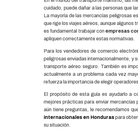
En el mundo del transporte marítimo, las m
cuidado, puede dañar a las personas que las
La mayoría de las mercancías peligrosas es
que rige los viajes aéreos, aunque algunos t
es fundamental trabajar con
empresas con
apliquen correctamente estas normativas.
Para los vendedores de comercio electróni
peligrosas enviadas internacionalmente, y 
transporte aéreo seguro. También es impor
actualmente a un problema cada vez mayor 
refuerza la importancia de elegir operadore
El propósito de esta guía es ayudarlo a c
mejores prácticas para enviar mercancías pe
aún tiene preguntas, le recomendamos qu
internacionales en Honduras
para obten
su situación.