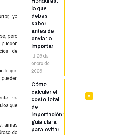
Honduras:
lo que
debes
rtar, ya
saber
antes de
 se, pero
enviar o
pueden
importar
cios de
26 de
enero de
ue lo que
2026
 pueden
Cómo
calcular el
0
ente se
costo total
culos que
de
importación:
guía clara
es, armas
para evitar
úrese de