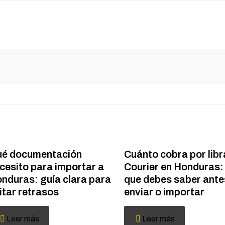
é documentación
Cuánto cobra por libr
cesito para importar a
Courier en Honduras: 
nduras: guía clara para
que debes saber ante
itar retrasos
enviar o importar
Leer más
Leer más