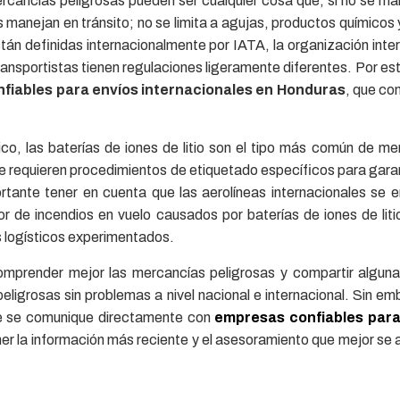
ercancías peligrosas pueden ser cualquier cosa que, si no se m
 manejan en tránsito; no se limita a agujas, productos químicos
tán definidas internacionalmente por IATA, la organización inte
ransportistas tienen regulaciones ligeramente diferentes. Por es
fiables para envíos internacionales en Honduras
, que co
co, las baterías de iones de litio son el tipo más común de me
se requieren procedimientos de etiquetado específicos para gara
tante tener en cuenta que las aerolíneas internacionales se e
de incendios en vuelo causados por baterías de iones de litio
s logísticos experimentados.
omprender mejor las mercancías peligrosas y compartir alguna
ligrosas sin problemas a nivel nacional e internacional. Sin em
e se comunique directamente con
empresas confiables para
er la información más reciente y el asesoramiento que mejor se