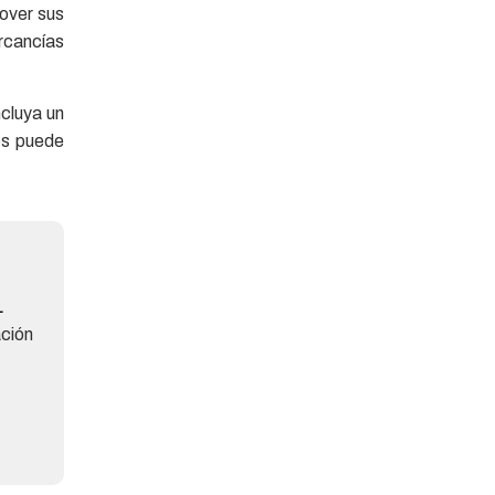
over sus
rcancías
ncluya un
os puede
L
ación