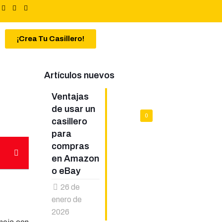
¡Crea Tu Casillero!
Artículos nuevos
Ventajas
de usar un
0
casillero
para
compras
en Amazon
o eBay
26 de
enero de
2026