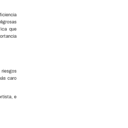
iciencia
eligrosas
fica que
portancia
 riesgos
más caro
rtista, e