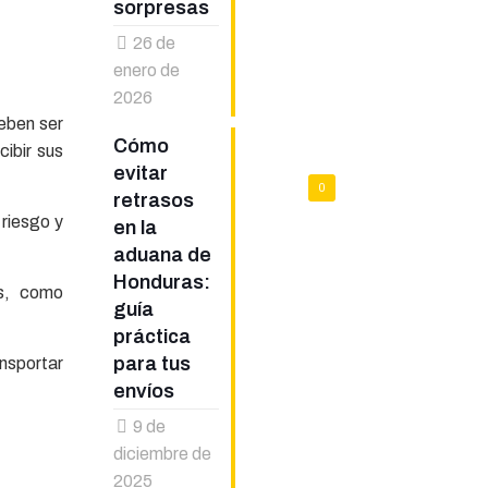
sorpresas
26 de
enero de
2026
eben ser
Cómo
ibir sus
evitar
0
retrasos
 riesgo y
en la
aduana de
Honduras:
as, como
guía
práctica
para tus
ansportar
envíos
9 de
diciembre de
2025