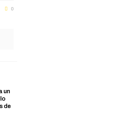
0
a un
lo
s de