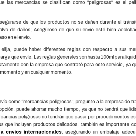
ue las mercancías se clasifican como “peligrosas” es el pel
egurarse de que los productos no se dañen durante el tránsi
alvo de daños; Asegúrese de que su envío esté bien acolchad
so en el envío.
elija, puede haber diferentes reglas con respecto a sus me
arga que envíe. Las reglas generales son hasta 100ml para líqui
rectamente con la empresa que contrató para este servicio, ya 
r momento y en cualquier momento.
 envío como “mercancías peligrosas”, pregunte a la empresa de t
a opción, puede ahorrar mucho tiempo, ya que no tendrá que lidi
rcancías peligrosas no tendrán que pasar por procedimientos es
víos que incluyen productos delicados, también es importante c
a envíos internacionales
, asegurando un embalaje adec